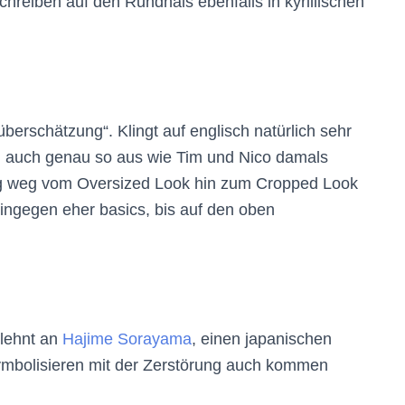
chreiben auf den Rundhals ebenfalls in kyrillischen
berschätzung“. Klingt auf englisch natürlich sehr
sah auch genau so aus wie Tim und Nico damals
ng weg vom Oversized Look hin zum Cropped Look
hingegen eher basics, bis auf den oben
gelehnt an
Hajime Sorayama
, einen japanischen
t symbolisieren mit der Zerstörung auch kommen