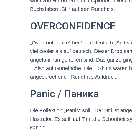
wohl von Heron Preston inspieriert. Diese s
Buchstaben „Stil“ auf den Rundhals.
OVERCONFIDENCE
„Overconfidence“ heißt auf deutsch „Selbstü
viel cooler als auf deutsch. Dieser Drop 
ungefähr rumgelaufen sind. Das ganze gi
– Also auf Gürtelhöhe. Die T-Shirts waren 
angesprochenen Rundhals-Aufdruck.
Panic / Паника
Die Kollektion „Panic“ soll . Der Stil ist an
Illustrator. Es soll laut Tim „die Schönhei
kann.“