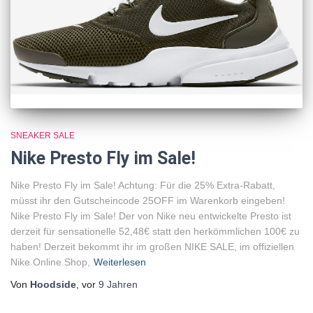
SNEAKER SALE
Nike Presto Fly im Sale!
Nike Presto Fly im Sale! Achtung: Für die 25% Extra-Rabatt,
müsst ihr den Gutscheincode 25OFF im Warenkorb eingeben!
Nike Presto Fly im Sale! Der von Nike neu entwickelte Presto ist
derzeit für sensationelle 52,48€ statt den herkömmlichen 100€ zu
haben! Derzeit bekommt ihr im großen NIKE SALE, im offiziellen
Nike Online Shop,
Weiterlesen
Von
Hoodside
, vor
9 Jahren