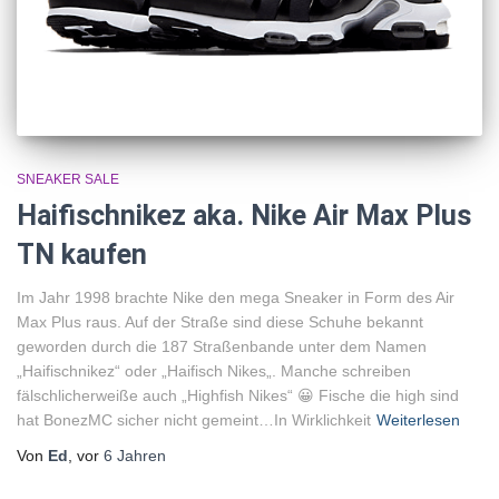
SNEAKER SALE
Haifischnikez aka. Nike Air Max Plus
TN kaufen
Im Jahr 1998 brachte Nike den mega Sneaker in Form des Air
Max Plus raus. Auf der Straße sind diese Schuhe bekannt
geworden durch die 187 Straßenbande unter dem Namen
„Haifischnikez“ oder „Haifisch Nikes„. Manche schreiben
fälschlicherweiße auch „Highfish Nikes“ 😀 Fische die high sind
hat BonezMC sicher nicht gemeint…In Wirklichkeit
Weiterlesen
Von
Ed
, vor
6 Jahren