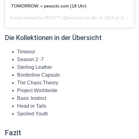
TOMORROW. » pesoclo.com (18 Uhr)
A post shared by
PESO™
(@pesoclo) on
Apr 4, 2019 at 3:47am PDT
Die Kollektionen in der Übersicht
Timeout
Season 2 -7
Sterling Leather
Borderline Capsule
The Chaos Theory
Project Worldwide
Basic Instinct
Head or Tails
Spoiled Youth
Fazit