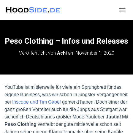
N
A
V
I
G
Peso Clothing – Infos und Releases
A
T
Veröffentlicht von
Achi
am
November 1, 2020
I
O
N
U
M
S
YouTube ist mittlerweile für viele ein Sprungbrett für das
C
H
eigene Business, was wir schon in jüngster Vergangenheit
A
bei
Inscope und Tim Gabel
gemerkt haben. Doch einer der
L
ganz großen Vorreiter auch für die Jungs aus Stuttgart war
T
E
sicherlich Deutschlands größter Mode Youtuber
Justin
! Mit
N
Peso Clothing
vertreibt der gute mittlerweile schon seit
Jahren seine eigene Klamottenmarke über seine Kanäle