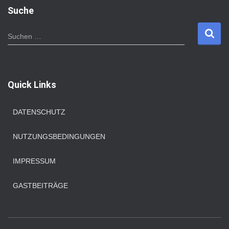
Suche
S
Suchen …
u
c
h
e
Quick Links
n
n
a
DATENSCHUTZ
c
h
NUTZUNGSBEDINGUNGEN
:
IMPRESSUM
GASTBEITRÄGE