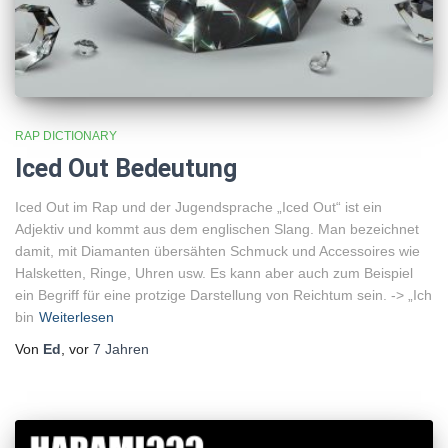
RAP DICTIONARY
Iced Out Bedeutung
Iced Out im Rap und der Jugendsprache „Iced Out“ ist ein
Adjektiv und kommt aus dem englischen Slang. Man bezeichnet
damit, mit Diamanten übersähten Schmuck und Accessoires wie
Halsketten, Ringe, Uhren usw. Es kann aber auch zum Beispiel
ein Begriff für eine protzige Darstellung von Reichtum sein. -> „Ich
bin
Weiterlesen
Von
Ed
, vor
7 Jahren