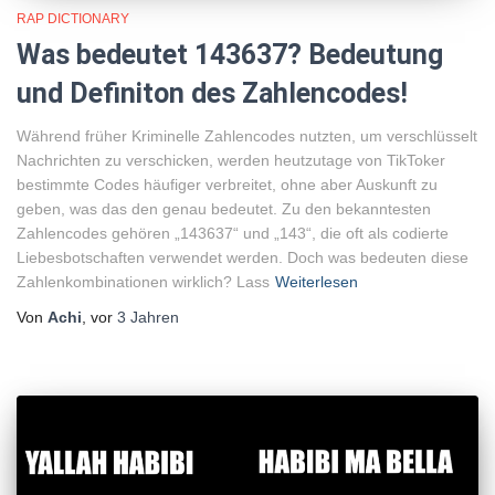
RAP DICTIONARY
Was bedeutet 143637? Bedeutung
und Definiton des Zahlencodes!
Während früher Kriminelle Zahlencodes nutzten, um verschlüsselt
Nachrichten zu verschicken, werden heutzutage von TikToker
bestimmte Codes häufiger verbreitet, ohne aber Auskunft zu
geben, was das den genau bedeutet. Zu den bekanntesten
Zahlencodes gehören „143637“ und „143“, die oft als codierte
Liebesbotschaften verwendet werden. Doch was bedeuten diese
Zahlenkombinationen wirklich? Lass
Weiterlesen
Von
Achi
, vor
3 Jahren