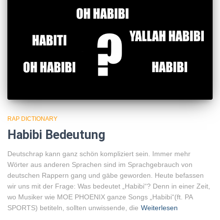
RAP DICTIONARY
Habibi Bedeutung
Deutschrap kann ganz schön kompliziert sein. Immer mehr
Wörter aus anderen Sprachen sind im Sprachgebrauch von
deutschen Rappern gang und gäbe geworden. Heute befassen
wir uns mit der Frage: Was bedeutet „Habibi“? Denn in einer Zeit,
wo Musiker wie MOE PHOENIX ganze Songs „Habibi“(ft. PA
SPORTS) betiteln, sollten unwissende, die
Weiterlesen