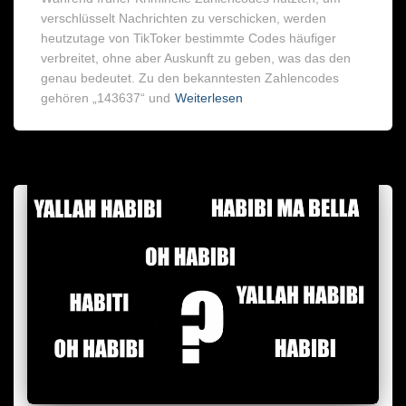
verschlüsselt Nachrichten zu verschicken, werden
heutzutage von TikToker bestimmte Codes häufiger
verbreitet, ohne aber Auskunft zu geben, was das den
genau bedeutet. Zu den bekanntesten Zahlencodes
gehören „143637“ und
Weiterlesen