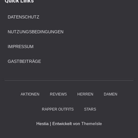
Quick Links
n
n
a
DATENSCHUTZ
c
h
NUTZUNGSBEDINGUNGEN
:
IMPRESSUM
GASTBEITRÄGE
AKTIONEN
REVIEWS
HERREN
DAMEN
RAPPER OUTFITS
STARS
Hestia | Entwickelt von
ThemeIsle