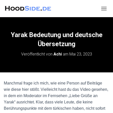
N
A
V
I
G
Yarak Bedeutung und deutsche
A
T
Übersetzung
I
O
Veröffentlicht von
Achi
am
Mai 23, 2023
N
U
M
S
C
H
Manchmal frage ich mich, wie eine Person auf Beiträge
A
wie diese hier stößt. Vielleicht hast du das Video gesehen,
L
T
in dem ein Moderator im Fernsehen „Liebe Grüße an
E
Yarak“ ausrichtet. Klar, dass viele Leute, die keine
N
Berührungspunkte mit dem türkischen haben, nicht sofort