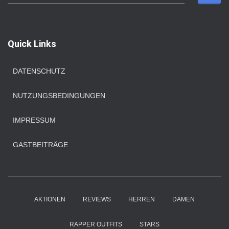
u
c
h
e
Quick Links
n
n
a
DATENSCHUTZ
c
h
NUTZUNGSBEDINGUNGEN
:
IMPRESSUM
GASTBEITRÄGE
AKTIONEN
REVIEWS
HERREN
DAMEN
RAPPER OUTFITS
STARS