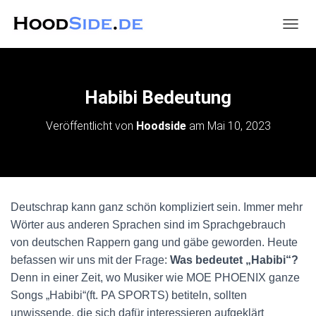
N
A
V
I
G
Habibi Bedeutung
A
T
Veröffentlicht von
Hoodside
am
Mai 10, 2023
I
O
N
U
M
S
Deutschrap kann ganz schön kompliziert sein. Immer mehr
C
H
Wörter aus anderen Sprachen sind im Sprachgebrauch
A
von deutschen Rappern gang und gäbe geworden. Heute
L
befassen wir uns mit der Frage:
Was bedeutet „Habibi“?
T
E
Denn in einer Zeit, wo Musiker wie MOE PHOENIX ganze
N
Songs „Habibi“(ft. PA SPORTS) betiteln, sollten
unwissende, die sich dafür interessieren aufgeklärt