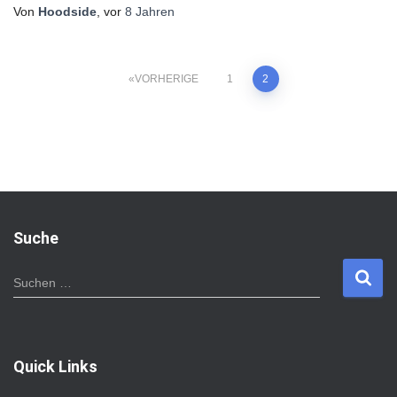
Von
Hoodside
, vor
8 Jahren
VORHERIGE
1
2
Seitennummerierung
der
Beiträge
Suche
S
Suchen …
u
c
h
e
Quick Links
n
n