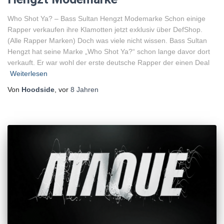
Who Shot Ya? – Bass Sultan Hengzt Modemarke Schon einige
Rapper verkaufen ihre Klamotten jetzt exklusiv über DefShop.
(Alle Rapper Marken) Doch was viele nicht wissen. Bass Sultan
Hengzt hat seine Marke „Who Shot Ya?“ schon lange davor dort
verkauft. Er war wohl der erste deutsche Rapper der einen Deal
Weiterlesen
Von
Hoodside
, vor
8 Jahren