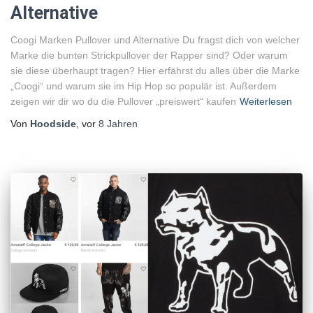
Alternative
Coogi Marken Pullover und Alternative Du fragst dich von welcher
Marke die bunten Strickpullover der Rapper sind? Oder warum
sie diese überhaupt tragen? Hier erfährst du alles über die Marke
„Coogi“ und warum sie im Hip Hop so populär ist. Außerdem
zeigen wir dir wo du die Pullover „preiswert“ kaufen
Weiterlesen
Von
Hoodside
, vor
8 Jahren