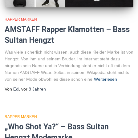
RAPPER MARKEN
AMSTAFF Rapper Klamotten – Bass
Sultan Hengzt
Was viele sicherlich nicht wissen, auch diese Kleider Marke ist von
Hengzt. Von ihm und seinem Bruder. Im Internet steht dazu
nirgends sein Name und in Verbindung steht er nicht oft mit dem
Namen AMSTAFF Wear. Selbst in seinem Wikipedia steht nichts
von seiner Mode obwohl es diese schon eine
Weiterlesen
Von
Ed
, vor
8 Jahren
RAPPER MARKEN
„Who Shot Ya?“ – Bass Sultan
Hengzt Modemarke