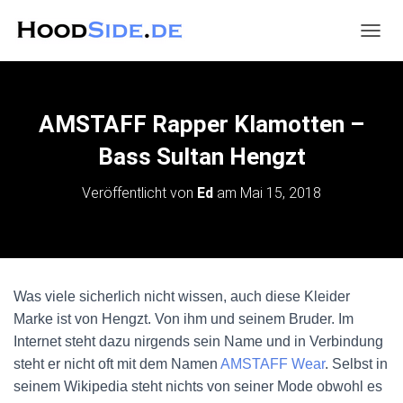
N
A
V
I
G
AMSTAFF Rapper Klamotten –
A
T
Bass Sultan Hengzt
I
O
Veröffentlicht von
Ed
am
Mai 15, 2018
N
U
M
S
C
H
Was viele sicherlich nicht wissen, auch diese Kleider
A
Marke ist von Hengzt. Von ihm und seinem Bruder. Im
L
T
Internet steht dazu nirgends sein Name und in Verbindung
E
steht er nicht oft mit dem Namen
AMSTAFF Wear
. Selbst in
N
seinem Wikipedia steht nichts von seiner Mode obwohl es