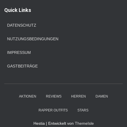
h
e
Quick Links
n
n
a
DATENSCHUTZ
c
h
NUTZUNGSBEDINGUNGEN
:
IMPRESSUM
GASTBEITRÄGE
AKTIONEN
REVIEWS
HERREN
DAMEN
RAPPER OUTFITS
STARS
Hestia | Entwickelt von
ThemeIsle