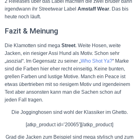
2 Releases über das Label machten die zwei Brüder dann
irgendwann ihr Streetwear Label
Amstaff Wear
. Das bis
heute noch läuft.
Fazit & Meinung
Die Klamotten sind mega
Street
. Weite Hosen, weite
Jacken, ein riesiger Assi Hund als Motiv. Schon sehr
„asozial“. Im Gegensatz zu seiner „
Who Shot Ya?
“ Marke
sind die Farben hier eher recht einseitig. Keine bunten,
grellen Farben und lustige Motive. Manch ein Peace ist
etwas übertrieben mit so riesigem Motiv und irgendeinem
Text aber ansonsten kann man die Sachen schon auf
jeden Fall tragen.
Die Jogginghosen sind wohl der Klassiker im Ghetto.
[atkp_product id=’20065′][/atkp_product]
Grad die Jacken zum Beispiel sind mega stylisch und zum