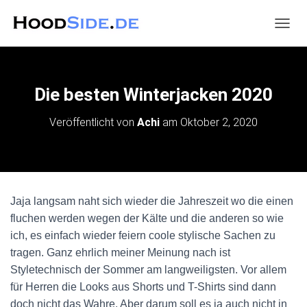
N
A
V
I
G
Die besten Winterjacken 2020
A
T
Veröffentlicht von
Achi
am
Oktober 2, 2020
I
O
N
U
M
S
Jaja langsam naht sich wieder die Jahreszeit wo die einen
C
H
fluchen werden wegen der Kälte und die anderen so wie
A
ich, es einfach wieder feiern coole stylische Sachen zu
L
tragen. Ganz ehrlich meiner Meinung nach ist
T
E
Styletechnisch der Sommer am langweiligsten. Vor allem
N
für Herren die Looks aus Shorts und T-Shirts sind dann
doch nicht das Wahre. Aber darum soll es ja auch nicht in