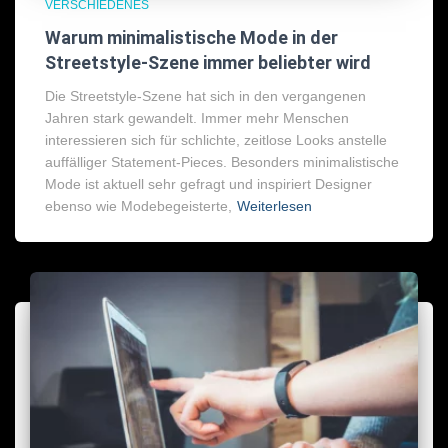
VERSCHIEDENES
Warum minimalistische Mode in der
Streetstyle-Szene immer beliebter wird
Die Streetstyle-Szene hat sich in den vergangenen
Jahren stark gewandelt. Immer mehr Menschen
interessieren sich für schlichte, zeitlose Looks anstelle
auffälliger Statement-Pieces. Besonders minimalistische
Mode ist aktuell sehr gefragt und inspiriert Designer
ebenso wie Modebegeisterte,
Weiterlesen