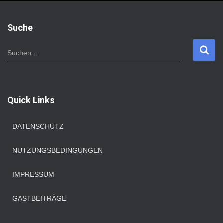
Suche
S
Suchen …
u
c
h
e
Quick Links
n
n
a
DATENSCHUTZ
c
h
NUTZUNGSBEDINGUNGEN
:
IMPRESSUM
GASTBEITRÄGE