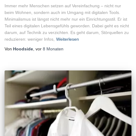
Immer mehr Menschen setzen auf Vereinfachung – nicht nur
beim Wohnen, sondern auch im Umgang mit digitalen Tools.
Minimalismus ist längst nicht mehr nur ein Einrichtungsstil. Er ist
Teil eines digitalen Lebensgefühls geworden. Dabei geht es nicht
darum, auf Technik zu verzichten. Es geht darum, Störquellen zu
reduzieren: weniger Infos,
Weiterlesen
Von
Hoodside
, vor
8 Monaten