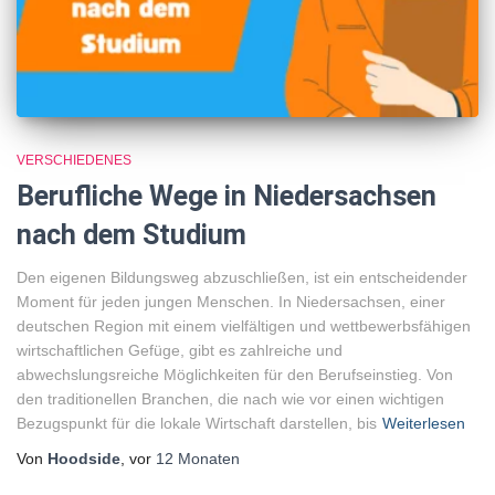
VERSCHIEDENES
Berufliche Wege in Niedersachsen
nach dem Studium
Den eigenen Bildungsweg abzuschließen, ist ein entscheidender
Moment für jeden jungen Menschen. In Niedersachsen, einer
deutschen Region mit einem vielfältigen und wettbewerbsfähigen
wirtschaftlichen Gefüge, gibt es zahlreiche und
abwechslungsreiche Möglichkeiten für den Berufseinstieg. Von
den traditionellen Branchen, die nach wie vor einen wichtigen
Bezugspunkt für die lokale Wirtschaft darstellen, bis
Weiterlesen
Von
Hoodside
, vor
12 Monaten