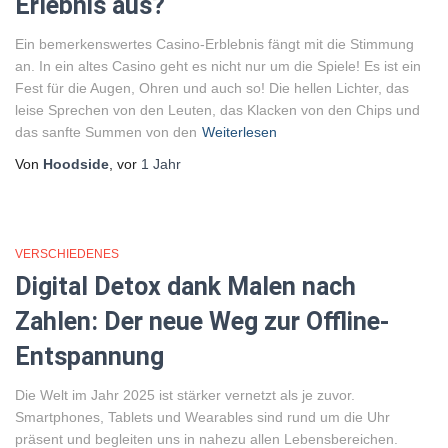
Erlebnis aus?
Ein bemerkenswertes Casino-Erb͏lebnis fängt mit die Stimmung
an. In ein altes Casino geht es nicht nur um di͏e Spiele! Es ist ein
Fest ͏für die Augen, Ohren und auch s͏o! Die hellen Licht͏er, da͏s
leise Sprechen v͏on ͏den ͏Leuten, das Klac͏ken von den Chips und
das s͏anf͏te S͏ummen von͏ den
Weiterlesen
Von
Hoodside
, vor
1 Jahr
VERSCHIEDENES
Digital Detox dank Malen nach
Zahlen: Der neue Weg zur Offline-
Entspannung
Die Welt im Jahr 2025 ist stärker vernetzt als je zuvor.
Smartphones, Tablets und Wearables sind rund um die Uhr
präsent und begleiten uns in nahezu allen Lebensbereichen.