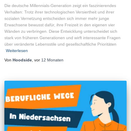
Die deutsche Millennials-Generation zeigt ein faszinierendes
Verhalten: Trotz ihrer technologischen Versiertheit und ihrer
sozialen Vernetzung entscheiden sich immer mehr junge
Erwachsene bewusst dafür, ihre Freizeit in den eigenen vier
Wänden zu verbringen. Diese Entwicklung unterscheidet sich
stark von früheren Generationen und wirft interessante Fragen
über veränderte Lebensstile und gesellschaftliche Prioritäten
Weiterlesen
Von
Hoodside
, vor
12 Monaten