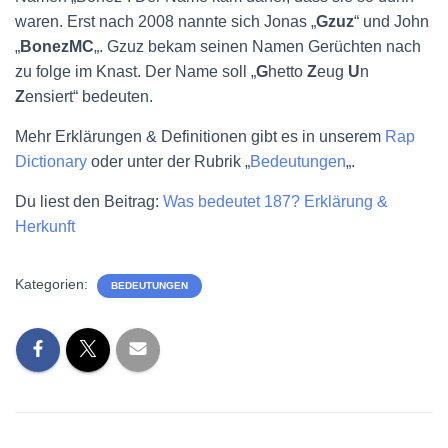
waren. Erst nach 2008 nannte sich Jonas „
Gzuz
“ und John
„
BonezMC
„. Gzuz bekam seinen Namen Gerüchten nach
zu folge im Knast. Der Name soll „
G
hetto
Z
eug
U
n
Z
ensiert“ bedeuten.
Mehr Erklärungen & Definitionen gibt es in unserem
Rap
Dictionary
oder unter der Rubrik „
Bedeutungen
„.
Du liest den Beitrag:
Was bedeutet 187? Erklärung &
Herkunft
Kategorien:
BEDEUTUNGEN