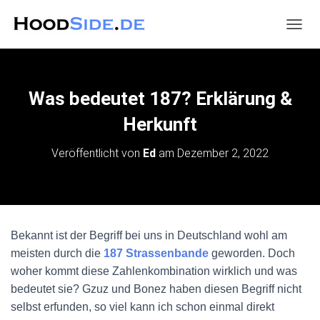
N
A
V
I
G
Was bedeutet 187? Erklärung &
A
T
Herkunft
I
O
Veröffentlicht von
Ed
am
Dezember 2, 2022
N
U
M
S
C
H
Bekannt ist der Begriff bei uns in Deutschland wohl am
A
meisten durch die
187 Strassenbande
geworden. Doch
L
T
woher kommt diese Zahlenkombination wirklich und was
E
bedeutet sie? Gzuz und Bonez haben diesen Begriff nicht
N
selbst erfunden, so viel kann ich schon einmal direkt