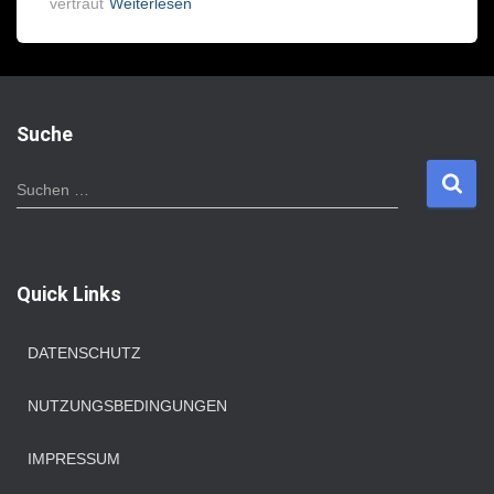
vertraut
Weiterlesen
Suche
S
Suchen …
u
c
h
e
Quick Links
n
n
a
DATENSCHUTZ
c
h
NUTZUNGSBEDINGUNGEN
:
IMPRESSUM