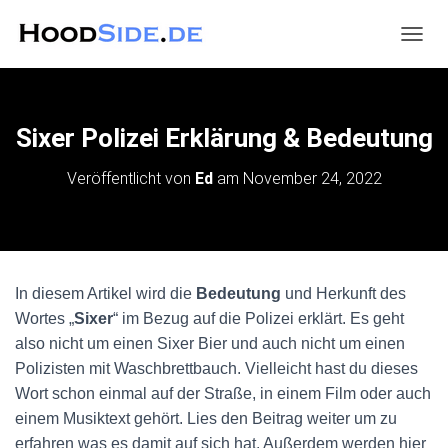
N
A
V
I
G
Sixer Polizei Erklärung & Bedeutung
A
T
Veröffentlicht von
Ed
am
November 24, 2022
I
O
N
U
M
S
In diesem Artikel wird die
Bedeutung
und Herkunft des
C
H
Wortes „
Sixer
“ im Bezug auf die Polizei erklärt. Es geht
A
also nicht um einen Sixer Bier und auch nicht um einen
L
Polizisten mit Waschbrettbauch. Vielleicht hast du dieses
T
E
Wort schon einmal auf der Straße, in einem Film oder auch
N
einem Musiktext gehört. Lies den Beitrag weiter um zu
erfahren was es damit auf sich hat. Außerdem werden hier