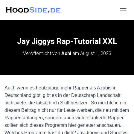
N
A
V
I
G
Jay Jiggys Rap-Tutorial XXL
A
T
Veröffentlicht von
Achi
am
August 1, 2023
I
O
N
U
M
S
Auch wenn es heutzutage mehr Rapper als Azubis in
C
H
Deutschland gibt, gibt es in der Deutschrap Landschaft
A
nicht viele, die tatsächlich Skill besitzen. So möchte ich in
L
diesem Beitrag nicht nur für Leute werben, die neu mit dem
T
E
Rappen anfangen, sondern auch viele etablierte Rapper
N
sollten sich dieses Programm hier genauer anschauen.
Welches Programm fräst du dich? Jay Jiggys und Spoofys