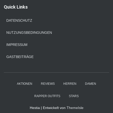
e
Quick Links
n
n
a
DATENSCHUTZ
c
h
NUTZUNGSBEDINGUNGEN
:
IMPRESSUM
GASTBEITRÄGE
AKTIONEN
REVIEWS
HERREN
DAMEN
RAPPER OUTFITS
STARS
Hestia | Entwickelt von
ThemeIsle