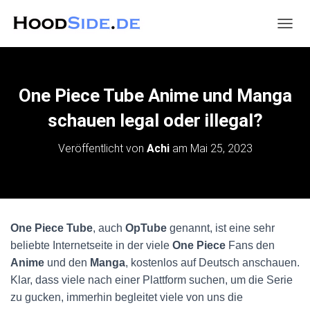
N
A
V
I
G
One Piece Tube Anime und Manga
A
T
schauen legal oder illegal?
I
O
Veröffentlicht von
Achi
am
Mai 25, 2023
N
U
M
S
C
H
One Piece Tube
, auch
OpTube
genannt, ist eine sehr
A
beliebte Internetseite in der viele
One Piece
Fans den
L
T
Anime
und den
Manga
, kostenlos auf Deutsch anschauen.
E
Klar, dass viele nach einer Plattform suchen, um die Serie
N
zu gucken, immerhin begleitet viele von uns die