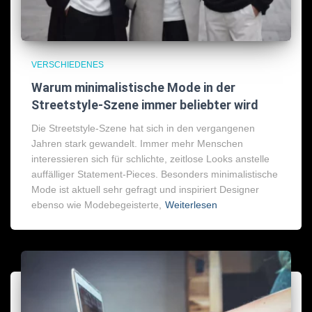
VERSCHIEDENES
Warum minimalistische Mode in der
Streetstyle-Szene immer beliebter wird
Die Streetstyle-Szene hat sich in den vergangenen
Jahren stark gewandelt. Immer mehr Menschen
interessieren sich für schlichte, zeitlose Looks anstelle
auffälliger Statement-Pieces. Besonders minimalistische
Mode ist aktuell sehr gefragt und inspiriert Designer
ebenso wie Modebegeisterte,
Weiterlesen