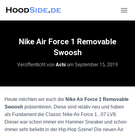
N
A
V
I
G
Nike Air Force 1 Removable
A
T
Swoosh
I
O
Veröffentlicht von
Achi
am
September 15, 2019
N
U
M
S
C
H
Heute möchten wir euch die
Nike Air Force 1 Removable
A
Swoosh
präsentieren. Diese sind relativ neu und haben
L
T
als Fundament die Classic
Nike Air Force 1 ‚ 07 LV8.
E
Dieser war schon immer ein Hammer Sneaker und schon
N
immer sehr beliebt in der Hip-Hop Szene! Die neuen Air