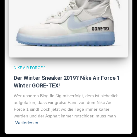
NIKE AIR FORCE 1
Der Winter Sneaker 2019? Nike Air Force 1
Winter GORE-TEX!
Wer unseren Blog fleißig mitverfolgt, dem ist sicherlich
aufgefallen, dass wir große Fans von dem Nike Air
Force 1 sind! Doch jetzt wo die Tage immer kälter
werden und der Asphalt immer rutschiger, muss man
Weiterlesen