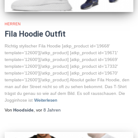
HERREN
Fila Hoodie Outfit
Richtig stylischer Fila Hoodie [atkp_product id=’19668′
template=’12600′][/atkp_product] [atkp_product id=’19671′
template=’12600′][/atkp_product] [atkp_product id=’19669′
template=’12600′][/atkp_product] [atkp_product id=’17332′
template=’12600′][/atkp_product] [atkp_product id=’19670′
template=’12600′][/atkp_product] Absolut geiler Fila Hoodie, den
man auf der Street nicht so oft zu sehen bekommt. Das T-Shirt
trägst du genau so wie auf dem Bild. Es soll rausschauen. Die
Jogginhose ist
Weiterlesen
Von
Hoodside
, vor
8 Jahren