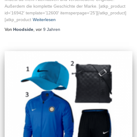
Außerdem die komplette Geschichte der Marke. [atkp_product
id=’16942′ template=’12600′ itemsperpage=’25‘][/atkp_product]
[atkp_product
Weiterlesen
Von
Hoodside
, vor
9 Jahren