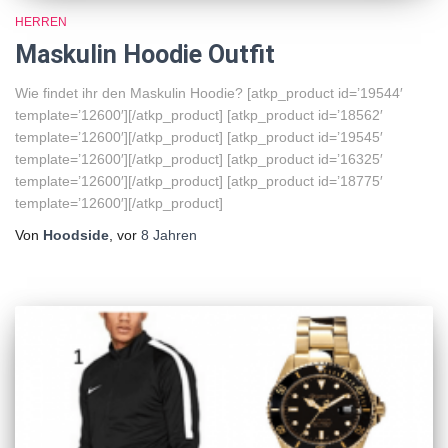
HERREN
Maskulin Hoodie Outfit
Wie findet ihr den Maskulin Hoodie? [atkp_product id=’19544′
template=’12600′][/atkp_product] [atkp_product id=’18562′
template=’12600′][/atkp_product] [atkp_product id=’19545′
template=’12600′][/atkp_product] [atkp_product id=’16325′
template=’12600′][/atkp_product] [atkp_product id=’18775′
template=’12600′][/atkp_product]
Von
Hoodside
, vor
8 Jahren