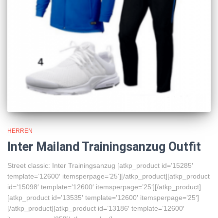
HERREN
Inter Mailand Trainingsanzug Outfit
Street classic: Inter Trainingsanzug [atkp_product id=’15285′
template=’12600′ itemsperpage=’25‘][/atkp_product][atkp_product
id=’15098′ template=’12600′ itemsperpage=’25‘][/atkp_product]
[atkp_product id=’13535′ template=’12600′ itemsperpage=’25‘]
[/atkp_product][atkp_product id=’13186′ template=’12600′