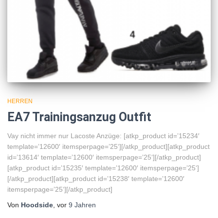
HERREN
EA7 Trainingsanzug Outfit
Vay nicht immer nur Lacoste Anzüge: [atkp_product id=’15234′
template=’12600′ itemsperpage=’25‘][/atkp_product][atkp_product
id=’13614′ template=’12600′ itemsperpage=’25‘][/atkp_product]
[atkp_product id=’15235′ template=’12600′ itemsperpage=’25‘]
[/atkp_product][atkp_product id=’15238′ template=’12600′
itemsperpage=’25‘][/atkp_product]
Von
Hoodside
, vor
9 Jahren