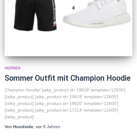
HERREN
Sommer Outfit mit Champion Hoodie
Champion Hoodie! [atkp_product id=’19818′ template=’12600′]
[/atkp_product] [atkp_product id=’19819′ template=’12600′]
[/atkp_product] [atkp_product id=’19820′ template=’12600′]
[/atkp_product] [atkp_product id=’17214′ template=’12600′]
[/atkp_product]
Von
Hoodside
, vor
8 Jahren