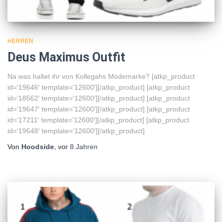
HERREN
Deus Maximus Outfit
Na was haltet ihr von Kollegahs Modemarke? [atkp_product
id=’19646′ template=’12600′][/atkp_product] [atkp_product
id=’18562′ template=’12600′][/atkp_product] [atkp_product
id=’19647′ template=’12600′][/atkp_product] [atkp_product
id=’17211′ template=’12600′][/atkp_product] [atkp_product
id=’19648′ template=’12600′][/atkp_product]
Von
Hoodside
, vor
8 Jahren