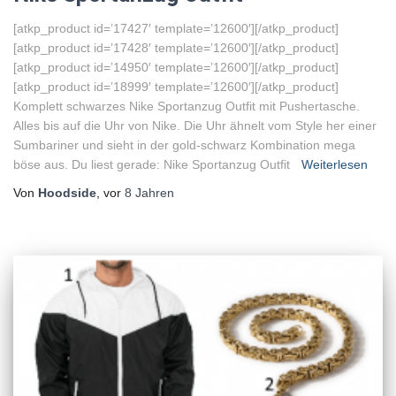
[atkp_product id=’17427′ template=’12600′][/atkp_product]
[atkp_product id=’17428′ template=’12600′][/atkp_product]
[atkp_product id=’14950′ template=’12600′][/atkp_product]
[atkp_product id=’18999′ template=’12600′][/atkp_product]
Komplett schwarzes Nike Sportanzug Outfit mit Pushertasche.
Alles bis auf die Uhr von Nike. Die Uhr ähnelt vom Style her einer
Sumbariner und sieht in der gold-schwarz Kombination mega
böse aus. Du liest gerade: Nike Sportanzug Outfit
Weiterlesen
Von
Hoodside
, vor
8 Jahren