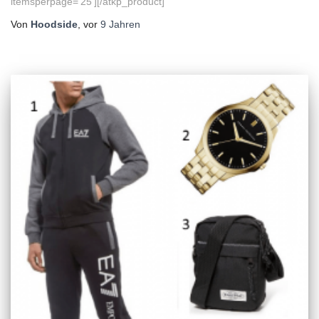
itemsperpage=’25‘][/atkp_product]
Von
Hoodside
, vor
9 Jahren