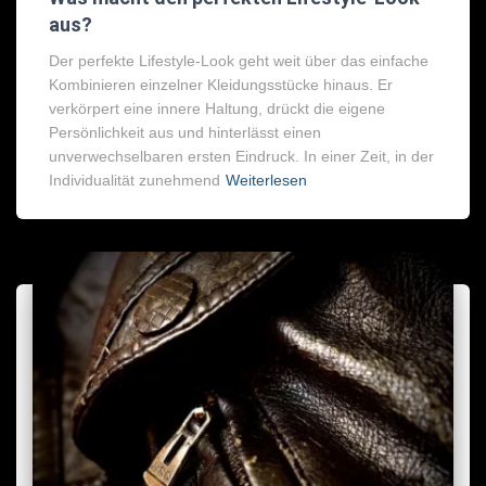
aus?
Der perfekte Lifestyle-Look geht weit über das einfache
Kombinieren einzelner Kleidungsstücke hinaus. Er
verkörpert eine innere Haltung, drückt die eigene
Persönlichkeit aus und hinterlässt einen
unverwechselbaren ersten Eindruck. In einer Zeit, in der
Individualität zunehmend
Weiterlesen