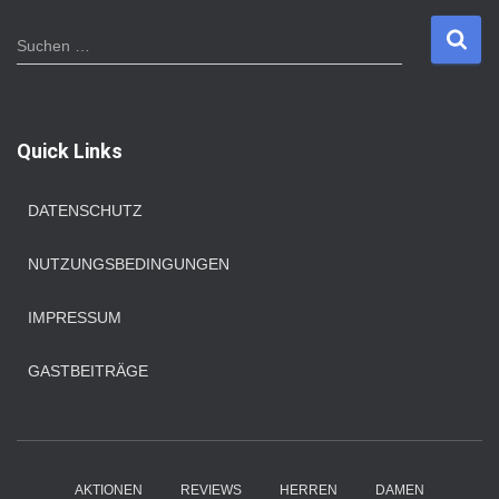
S
Suchen …
u
c
h
e
Quick Links
n
n
a
DATENSCHUTZ
c
h
NUTZUNGSBEDINGUNGEN
:
IMPRESSUM
GASTBEITRÄGE
AKTIONEN
REVIEWS
HERREN
DAMEN