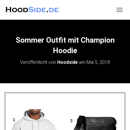
N
A
V
I
G
Sommer Outfit mit Champion
A
T
Hoodie
I
O
Veröffentlicht von
Hoodside
am
Mai 5, 2018
N
U
M
S
C
H
A
L
T
E
N