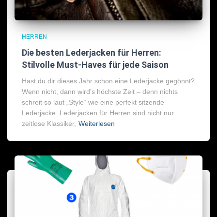
HERREN
Die besten Lederjacken für Herren:
Stilvolle Must-Haves für jede Saison
Hast du dir dieses Jahr schon eine Lederjacke gegönnt?
Wenn nicht, dann wird’s höchste Zeit – denn nichts
schreit so laut „Style“ wie eine perfekt sitzende
Lederjacke. Lederjacken für Herren sind nicht nur
zeitlose Klassiker,
Weiterlesen