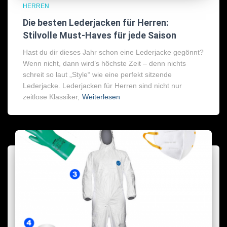
HERREN
Die besten Lederjacken für Herren:
Stilvolle Must-Haves für jede Saison
Hast du dir dieses Jahr schon eine Lederjacke gegönnt?
Wenn nicht, dann wird’s höchste Zeit – denn nichts
schreit so laut „Style“ wie eine perfekt sitzende
Lederjacke. Lederjacken für Herren sind nicht nur
zeitlose Klassiker,
Weiterlesen