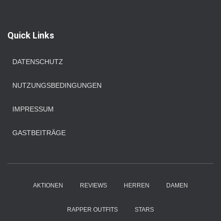
c
h
e
Quick Links
n
n
a
DATENSCHUTZ
c
h
NUTZUNGSBEDINGUNGEN
:
IMPRESSUM
GASTBEITRÄGE
AKTIONEN
REVIEWS
HERREN
DAMEN
RAPPER OUTFITS
STARS