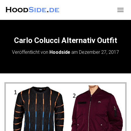
N
A
V
I
G
Carlo Colucci Alternativ Outfit
A
T
Veröffentlicht von
Hoodside
am
Dezember 27, 2017
I
O
N
U
M
S
C
H
A
L
T
E
N