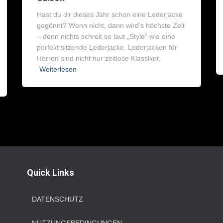
Hast du dir dieses Jahr schon eine Lederjacke
gegönnt? Wenn nicht, dann wird’s höchste Zeit
– denn nichts schreit so laut „Style“ wie eine
perfekt sitzende Lederjacke. Lederjacken für
Herren sind nicht nur zeitlose Klassiker,
Weiterlesen
Quick Links
DATENSCHUTZ