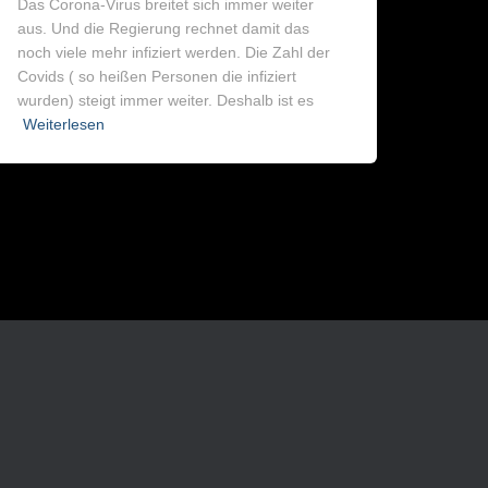
Das Corona-Virus breitet sich immer weiter
aus. Und die Regierung rechnet damit das
noch viele mehr infiziert werden. Die Zahl der
Covids ( so heißen Personen die infiziert
wurden) steigt immer weiter. Deshalb ist es
Weiterlesen