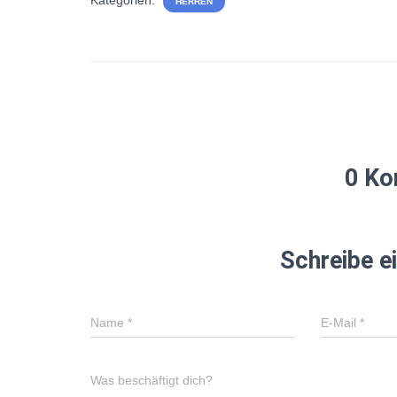
HERREN
0 Ko
Schreibe 
Name
*
E-Mail
*
Was beschäftigt dich?