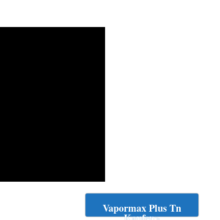
Vapormax Plus Tn
Kaufen>