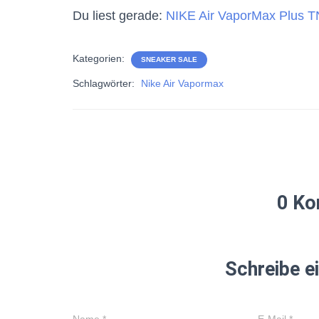
Du liest gerade:
NIKE Air VaporMax Plus T
Kategorien:
SNEAKER SALE
Schlagwörter:
Nike Air Vapormax
0 Ko
Schreibe 
Name
*
E-Mail
*