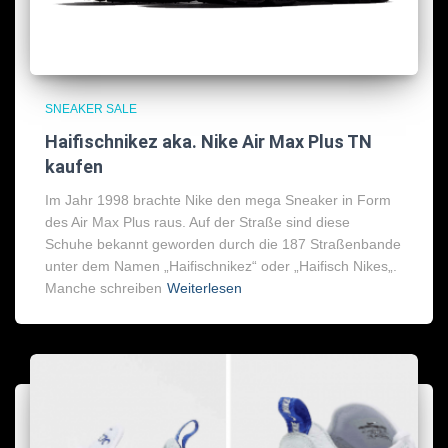
SNEAKER SALE
Haifischnikez aka. Nike Air Max Plus TN
kaufen
Im Jahr 1998 brachte Nike den mega Sneaker in Form
des Air Max Plus raus. Auf der Straße sind diese
Schuhe bekannt geworden durch die 187 Straßenbande
unter dem Namen „Haifischnikez“ oder „Haifisch Nikes„.
Manche schreiben
Weiterlesen