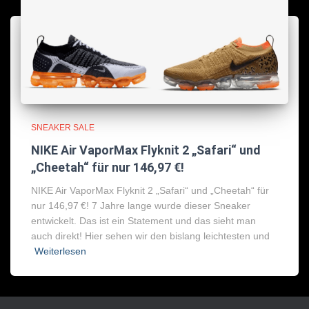
SNEAKER SALE
NIKE Air VaporMax Flyknit 2 „Safari“ und
„Cheetah“ für nur 146,97 €!
NIKE Air VaporMax Flyknit 2 „Safari“ und „Cheetah“ für
nur 146,97 €! 7 Jahre lange wurde dieser Sneaker
entwickelt. Das ist ein Statement und das sieht man
auch direkt! Hier sehen wir den bislang leichtesten und
Weiterlesen