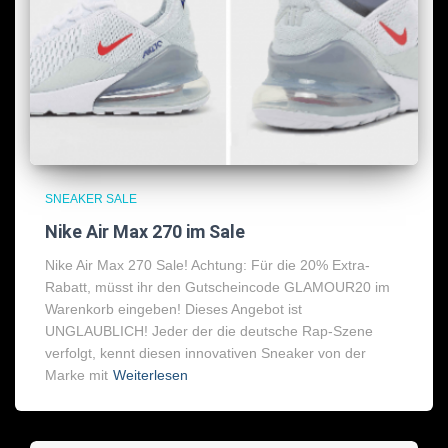
SNEAKER SALE
Nike Air Max 270 im Sale
Nike Air Max 270 Sale! Achtung: Für die 20% Extra-
Rabatt, müsst ihr den Gutscheincode GLAMOUR20 im
Warenkorb eingeben! Dieses Angebot ist
UNGLAUBLICH! Jeder der die deutsche Rap-Szene
verfolgt, kennt diesen innovativen Sneaker von der
Marke mit
Weiterlesen