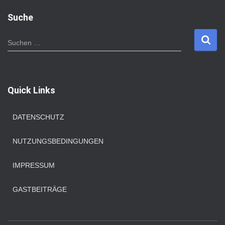
Suche
S
Suchen …
u
c
h
e
Quick Links
n
n
a
DATENSCHUTZ
c
h
NUTZUNGSBEDINGUNGEN
:
IMPRESSUM
GASTBEITRÄGE