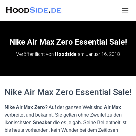
N
A
V
I
G
Nike Air Max Zero Essential Sale!
A
T
Veröffentlicht von
Hoodside
am
Januar 16, 2018
I
O
N
U
M
S
Nike Air Max Zero Essential Sale!
C
H
A
Nike Air Max Zero
? Auf der ganzen Welt sind
Air Max
L
T
verbreitet und bekannt. Sie gelten ohne Zweifel zu den
E
ikonischsten
Sneaker
die es je gab. Seine Beliebtheit ist
N
bis heute vorhanden, kein Wunder bei dem Zeitlosen