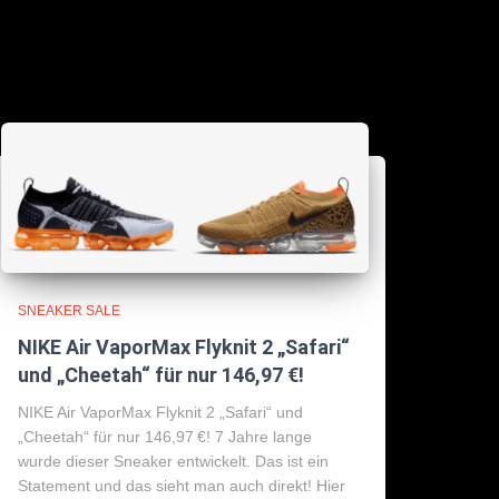
SNEAKER SALE
NIKE Air VaporMax Flyknit 2 „Safari“
und „Cheetah“ für nur 146,97 €!
NIKE Air VaporMax Flyknit 2 „Safari“ und
„Cheetah“ für nur 146,97 €! 7 Jahre lange
wurde dieser Sneaker entwickelt. Das ist ein
Statement und das sieht man auch direkt! Hier