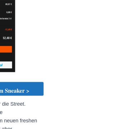
m Sneaker >
 die Street.
ie
im neuen freshen