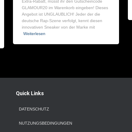
Extra-Rabatt, müsst ihr den Gutscheincode
GLAMOUR20 im Warenkorb eingeben! Dieses
Angebot ist UNGLAUBLICH! Jeder der die
deutsche Rap-Szene verfolgt, kennt diesen
innovativen Sneaker von der Marke mit
Weiterlesen
Quick Links
DATENSCHUTZ
NUTZUNGSBEDINGUNGEN