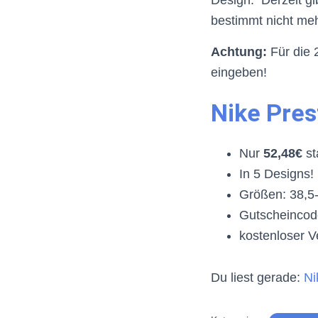
Design. Derzeit gi
bestimmt nicht meh
Achtung:
Für die 
eingeben!
Nike Pres
Nur
52
,48
€
st
In 5 Designs!
Größen: 38,5
Gutscheincod
kostenloser 
Du liest gerade:
Ni