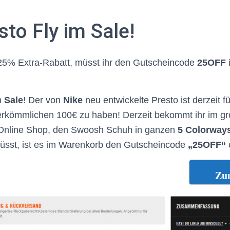
sto Fly im Sale!
25% Extra-Rabatt, müsst ihr den Gutscheincode
25OFF
m
Sale
! Der von
Nike
neu entwickelte Presto ist derzeit f
erkömmlichen 100€ zu haben! Derzeit bekommt ihr im 
e Online Shop, den Swoosh Schuh in ganzen
5 Colorway
müsst, ist es im Warenkorb den Gutscheincode
„25OFF“
Zu