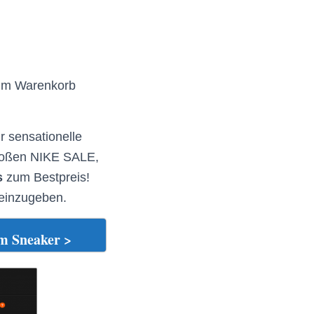
im Warenkorb
ür sensationelle
großen NIKE SALE,
s
zum Bestpreis!
einzugeben.
m Sneaker >