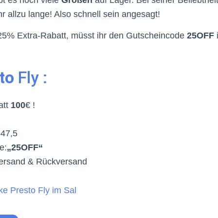
bt es noch viele
Größen
auf Lager. Bei seiner Beliebthei
r allzu lange! Also schnell sein angesagt!
25% Extra-Rabatt, müsst ihr den Gutscheincode
25OFF
to
Fly :
att
100
€ !
-47,5
e:
„25OFF“
Versand & Rückversand
ke Presto Fly im Sal