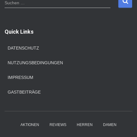
S
Suchen …
u
c
h
e
Quick Links
n
n
a
DATENSCHUTZ
c
h
NUTZUNGSBEDINGUNGEN
:
IMPRESSUM
GASTBEITRÄGE
AKTIONEN
REVIEWS
HERREN
DAMEN