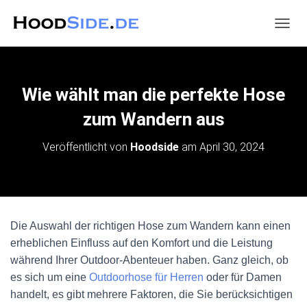
N
A
V
I
G
Wie wählt man die perfekte Hose
A
T
zum Wandern aus
I
O
Veröffentlicht von
Hoodside
am
April 30, 2024
N
U
M
S
C
H
Die Auswahl der richtigen Hose zum Wandern kann einen
A
erheblichen Einfluss auf den Komfort und die Leistung
L
T
während Ihrer Outdoor-Abenteuer haben. Ganz gleich, ob
E
es sich um eine
Outdoorhose für Herren
oder für Damen
N
handelt, es gibt mehrere Faktoren, die Sie berücksichtigen