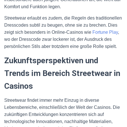
Komfort und Funktion legen.
Streetwear erlaubt es zudem, die Regeln des traditionellen
Dresscodes subtil zu beugen, ohne sie zu brechen. Dies
zeigt sich besonders in Online-Casinos wie
Fortune Play
,
wo der Dresscode zwar lockerer ist, der Ausdruck des
persönlichen Stils aber trotzdem eine große Rolle spielt.
Zukunftsperspektiven und
Trends im Bereich Streetwear in
Casinos
Streetwear findet immer mehr Einzug in diverse
Lebensbereiche, einschließlich der Welt der Casinos. Die
zukünftigen Entwicklungen konzentrieren sich auf
technologische Innovationen, nachhaltige Materialien,