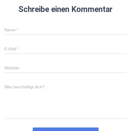
Schreibe einen Kommentar
Name
*
E-Mail
*
Website
Was beschäftigt dich?