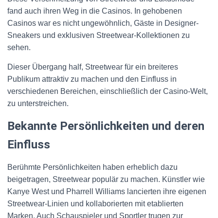
fand auch ihren Weg in die Casinos. In gehobenen
Casinos war es nicht ungewöhnlich, Gäste in Designer-
Sneakers und exklusiven Streetwear-Kollektionen zu
sehen.
Dieser Übergang half, Streetwear für ein breiteres
Publikum attraktiv zu machen und den Einfluss in
verschiedenen Bereichen, einschließlich der Casino-Welt,
zu unterstreichen.
Bekannte Persönlichkeiten und deren
Einfluss
Berühmte Persönlichkeiten haben erheblich dazu
beigetragen, Streetwear populär zu machen. Künstler wie
Kanye West und Pharrell Williams lancierten ihre eigenen
Streetwear-Linien und kollaborierten mit etablierten
Marken. Auch Schauspieler und Sportler trugen zur