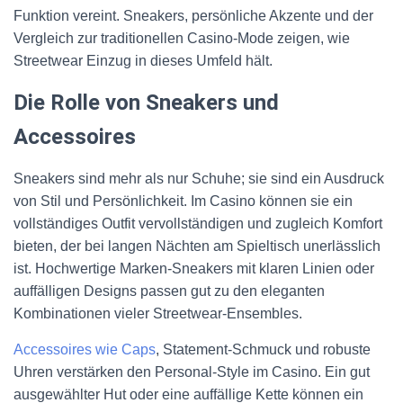
Funktion vereint. Sneakers, persönliche Akzente und der
Vergleich zur traditionellen Casino-Mode zeigen, wie
Streetwear Einzug in dieses Umfeld hält.
Die Rolle von Sneakers und
Accessoires
Sneakers sind mehr als nur Schuhe; sie sind ein Ausdruck
von Stil und Persönlichkeit. Im Casino können sie ein
vollständiges Outfit vervollständigen und zugleich Komfort
bieten, der bei langen Nächten am Spieltisch unerlässlich
ist. Hochwertige Marken-Sneakers mit klaren Linien oder
auffälligen Designs passen gut zu den eleganten
Kombinationen vieler Streetwear-Ensembles.
Accessoires wie Caps
, Statement-Schmuck und robuste
Uhren verstärken den Personal-Style im Casino. Ein gut
ausgewählter Hut oder eine auffällige Kette können ein