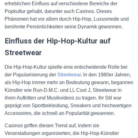
erheblichen Einfluss auf verschiedene Bereiche der
Popkultur gehabt, darunter auch Casinos. Dieses
Phänomen hat vor allem durch Hip-Hop, Luxusmode und
berühmte Persönlichkeiten seine Dynamik gewonnen.
Einfluss der Hip-Hop-Kultur auf
Streetwear
Die Hip-Hop-Kultur spielte eine entscheidende Rolle bei
der Popularisierung der
Streetwear
. In den 1980er Jahren,
als Hip-Hop immer mehr an Bedeutung gewann, begannen
Künstler wie Run-D.M.C. und LL Cool J, Streetwear in
ihren Auftritten und Musikvideos zu tragen. Ihr Stil war
geprägt von Sportbekleidung, Sneakers und hochwertigen
Accessoires, die schnell an Popularität gewannen.
Casinos griffen diesen Trend auf, indem sie
Veranstaltungen organisierten, die Hip-Hop-Künstler