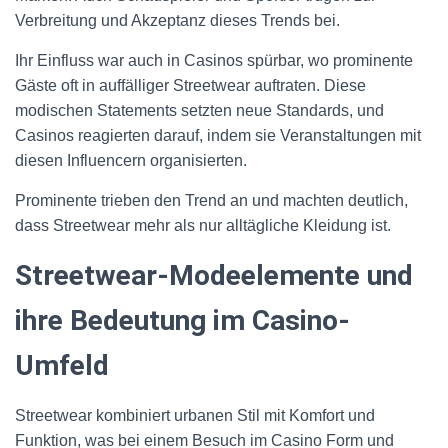
Verbreitung und Akzeptanz dieses Trends bei.
Ihr Einfluss war auch in Casinos spürbar, wo prominente
Gäste oft in auffälliger Streetwear auftraten. Diese
modischen Statements setzten neue Standards, und
Casinos reagierten darauf, indem sie Veranstaltungen mit
diesen Influencern organisierten.
Prominente trieben den Trend an und machten deutlich,
dass Streetwear mehr als nur alltägliche Kleidung ist.
Streetwear-Modeelemente und
ihre Bedeutung im Casino-
Umfeld
Streetwear kombiniert urbanen Stil mit Komfort und
Funktion, was bei einem Besuch im Casino Form und