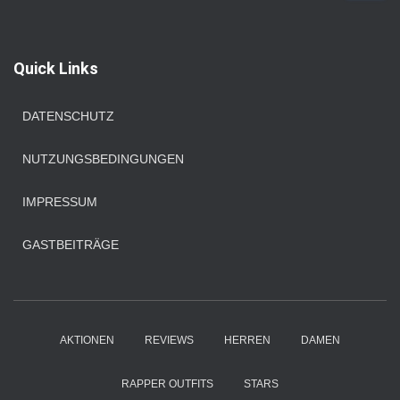
c
h
e
Quick Links
n
n
a
DATENSCHUTZ
c
h
NUTZUNGSBEDINGUNGEN
:
IMPRESSUM
GASTBEITRÄGE
AKTIONEN
REVIEWS
HERREN
DAMEN
RAPPER OUTFITS
STARS