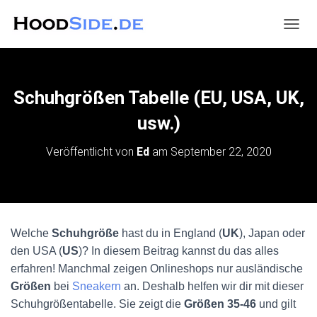
N
A
V
I
G
Schuhgrößen Tabelle (EU, USA, UK,
A
T
usw.)
I
O
Veröffentlicht von
Ed
am
September 22, 2020
N
U
M
S
C
H
Welche
Schuhgröße
hast du in England (
UK
), Japan oder
A
den USA (
US
)? In diesem Beitrag kannst du das alles
L
T
erfahren! Manchmal zeigen Onlineshops nur ausländische
E
Größen
bei
Sneakern
an. Deshalb helfen wir dir mit dieser
N
Schuhgrößentabelle. Sie zeigt die
Größen 35-46
und gilt