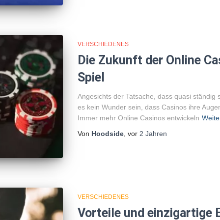
VERSCHIEDENES
Die Zukunft der Online Ca
Spiel
Angesichts der Tatsache, dass quasi ständig 
es kein Wunder sein, dass Casinos ihre Aug
Immer mehr Online Casinos entwickeln
Weite
Von
Hoodside
, vor
2 Jahren
VERSCHIEDENES
Vorteile und einzigartige