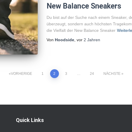
New Balance Sneakers
Du bist auf der Suche nach einem Sneaker, de
überzeugt, sondern auch höchsten Tragekomfo
die Vielfalt der New Balance Sneaker
Weiterl
Von
Hoodside
, vor
2 Jahren
VORHERIGE
1
2
3
…
24
NÄCHSTE
ierung
Quick Links