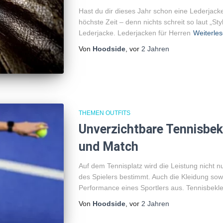
Hast du dir dieses Jahr schon eine Lederjack
höchste Zeit – denn nichts schreit so laut „Sty
Lederjacke. Lederjacken für Herren
Weiterle
Von
Hoodside
, vor
2 Jahren
THEMEN OUTFITS
Unverzichtbare Tennisbekl
und Match
Auf dem Tennisplatz wird die Leistung nicht 
des Spielers bestimmt. Auch die Kleidung sow
Performance eines Sportlers aus. Tennisbekl
Von
Hoodside
, vor
2 Jahren