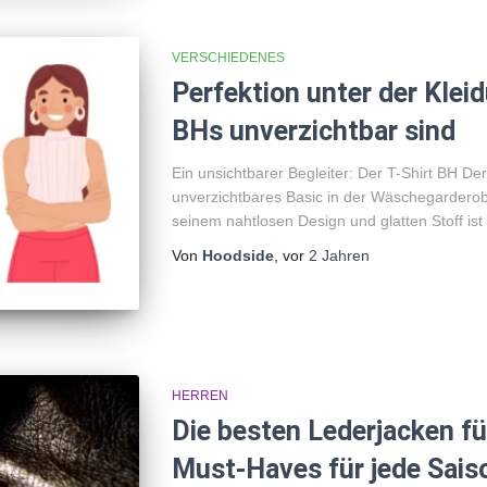
VERSCHIEDENES
Perfektion unter der Klei
BHs unverzichtbar sind
Ein unsichtbarer Begleiter: Der T-Shirt BH Der
unverzichtbares Basic in der Wäschegarderob
seinem nahtlosen Design und glatten Stoff ist 
Von
Hoodside
, vor
2 Jahren
HERREN
Die besten Lederjacken für
Must-Haves für jede Sais