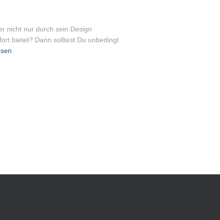
r nicht nur durch sein Design
rt bietet? Dann solltest Du unbedingt
esen