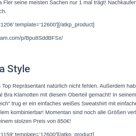
da Fler seine meisten Sachen nur 1 mal trägt! Nachkaufen
ch.
21206′ template=’12600′][/atkp_product]
agram.com/p/Bpu8SddBFSx/
a Style
ls Top Repräsentant natürlich nicht fehlen. Außerdem ha
l Bra Klamotten mit diesem Oberteil gemacht! In seine
eich“ trug er ein einfaches weißes Sweatshirt mit einfac
ielem kombinierbar! Momentan sind noch alle Größen verf
inem stolzen Preis von 850€!
21159′ template=’12600′][/atkp_product]