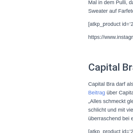
Mal in dem Pulli, 
Sweater auf Farfet
[atkp_product id=’
https://www.inst
Capital Br
Capital Bra darf a
Beitrag
über Capita
„Alles schmeckt gl
schlicht und mit v
überraschend bei e
[atkp_product id=’