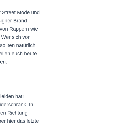
t Street Mode und
signer Brand
 von Rappern wie
 Wer sich von
llten natürlich
tellen euch heute
den.
leiden hat!
iderschrank. In
uen Richtung
er hier das letzte