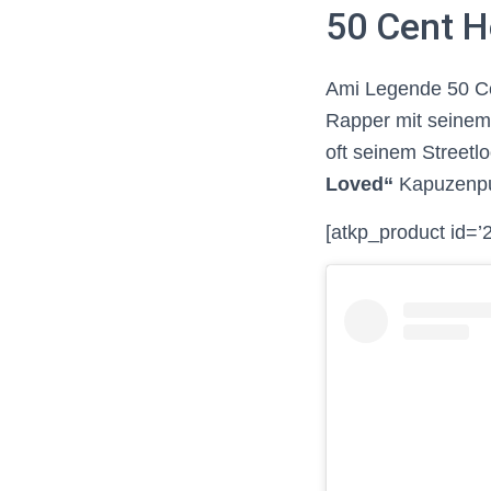
50 Cent H
Ami Legende 50 Cen
Rapper mit seinem 
oft seinem Streetl
Loved“
Kapuzenpul
[atkp_product id=’