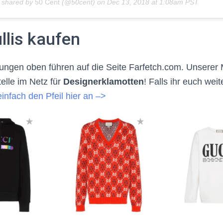
t shared by
50 Cent
(@50cent) on
Dec 13, 2018 at 1:08am PST
llis kaufen
kungen oben führen auf die Seite Farfetch.com. Unserer
elle im Netz für
Designerklamotten
! Falls ihr euch weit
 einfach den Pfeil hier an –>