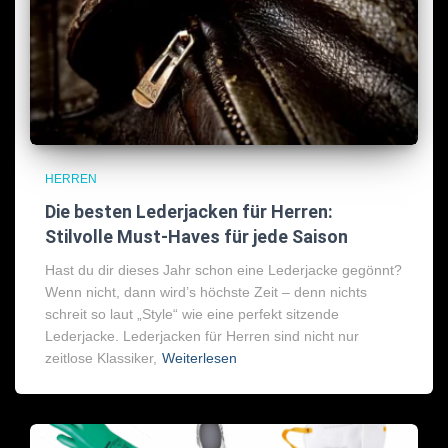
HERREN
Die besten Lederjacken für Herren:
Stilvolle Must-Haves für jede Saison
Hast du dir dieses Jahr schon eine Lederjacke gegönnt?
Wenn nicht, dann wird’s höchste Zeit – denn nichts
schreit so laut „Style“ wie eine perfekt sitzende
Lederjacke. Lederjacken für Herren sind nicht nur
zeitlose Klassiker,
Weiterlesen