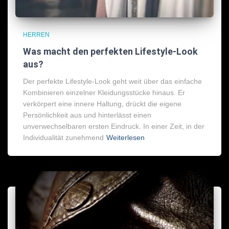
HERREN
Was macht den perfekten Lifestyle-Look
aus?
Der perfekte Lifestyle-Look geht weit über das einfache
Kombinieren einzelner Kleidungsstücke hinaus. Er
verkörpert eine innere Haltung, drückt die eigene
Persönlichkeit aus und hinterlässt einen
unverwechselbaren ersten Eindruck. In einer Zeit, in der
Individualität zunehmend
Weiterlesen