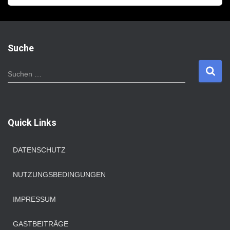
Suche
S
Suchen …
u
c
h
e
Quick Links
n
n
a
DATENSCHUTZ
c
h
NUTZUNGSBEDINGUNGEN
:
IMPRESSUM
GASTBEITRÄGE