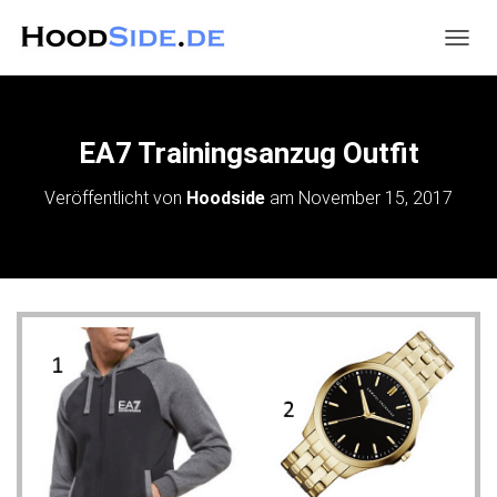
N
A
V
I
G
EA7 Trainingsanzug Outfit
A
T
Veröffentlicht von
Hoodside
am
November 15, 2017
I
O
N
U
M
S
C
H
A
L
T
E
N