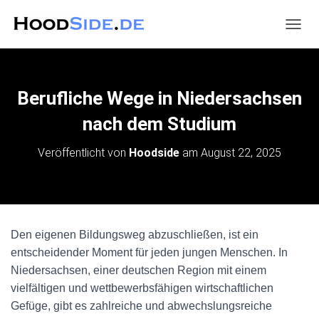
N
A
V
I
G
Berufliche Wege in Niedersachsen
A
T
nach dem Studium
I
O
Veröffentlicht von
Hoodside
am
August 22, 2025
N
U
M
S
C
H
Den eigenen Bildungsweg abzuschließen, ist ein
A
entscheidender Moment für jeden jungen Menschen. In
L
T
Niedersachsen, einer deutschen Region mit einem
E
vielfältigen und wettbewerbsfähigen wirtschaftlichen
N
Gefüge, gibt es zahlreiche und abwechslungsreiche