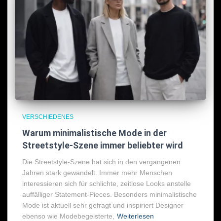
VERSCHIEDENES
Warum minimalistische Mode in der
Streetstyle-Szene immer beliebter wird
Die Streetstyle-Szene hat sich in den vergangenen
Jahren stark gewandelt. Immer mehr Menschen
interessieren sich für schlichte, zeitlose Looks anstelle
auffälliger Statement-Pieces. Besonders minimalistische
Mode ist aktuell sehr gefragt und inspiriert Designer
ebenso wie Modebegeisterte,
Weiterlesen