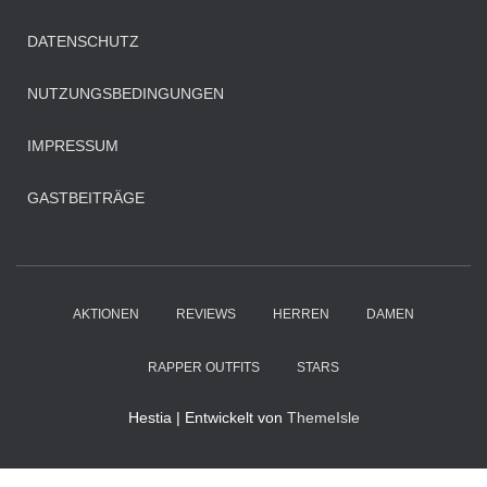
n
a
DATENSCHUTZ
c
h
NUTZUNGSBEDINGUNGEN
:
IMPRESSUM
GASTBEITRÄGE
AKTIONEN
REVIEWS
HERREN
DAMEN
RAPPER OUTFITS
STARS
Hestia | Entwickelt von
ThemeIsle
WordPress Cookie Hinweis von Real Cookie Banner