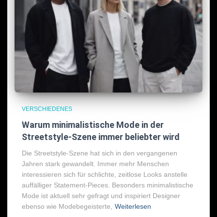
VERSCHIEDENES
Warum minimalistische Mode in der
Streetstyle-Szene immer beliebter wird
Die Streetstyle-Szene hat sich in den vergangenen
Jahren stark gewandelt. Immer mehr Menschen
interessieren sich für schlichte, zeitlose Looks anstelle
auffälliger Statement-Pieces. Besonders minimalistische
Mode ist aktuell sehr gefragt und inspiriert Designer
ebenso wie Modebegeisterte,
Weiterlesen