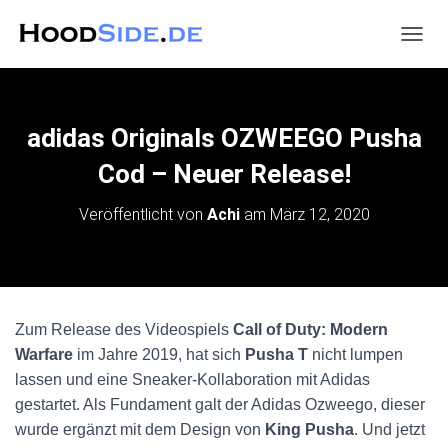
N
A
V
I
G
adidas Originals OZWEEGO Pusha
A
T
Cod – Neuer Release!
I
O
Veröffentlicht von
Achi
am
März 12, 2020
N
U
M
S
C
H
Zum Release des Videospiels
Call of Duty: Modern
A
Warfare
im Jahre 2019, hat sich
Pusha T
nicht lumpen
L
T
lassen und eine Sneaker-Kollaboration mit Adidas
E
gestartet. Als Fundament galt der Adidas Ozweego, dieser
N
wurde ergänzt mit dem Design von
King Pusha
. Und jetzt