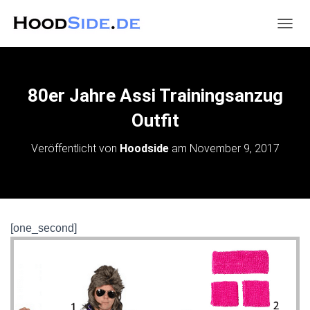
N
A
V
I
G
80er Jahre Assi Trainingsanzug
A
T
Outfit
I
O
Veröffentlicht von
Hoodside
am
November 9, 2017
N
U
M
S
C
H
[one_second]
A
L
T
E
N