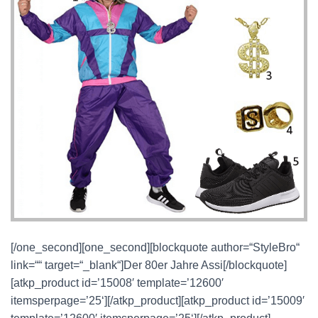
[/one_second][one_second][blockquote author=“StyleBro“
link=““ target=“_blank“]Der 80er Jahre Assi[/blockquote]
[atkp_product id=’15008′ template=’12600′
itemsperpage=’25‘][/atkp_product][atkp_product id=’15009′