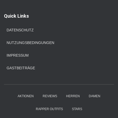
c
h
e
Quick Links
n
n
a
DATENSCHUTZ
c
h
NUTZUNGSBEDINGUNGEN
:
IMPRESSUM
GASTBEITRÄGE
AKTIONEN
REVIEWS
HERREN
DAMEN
RAPPER OUTFITS
STARS