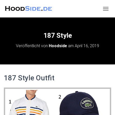
N
A
V
I
G
187 Style
A
T
Veröffentlicht von
Hoodside
am
April 16, 2019
I
O
N
U
M
S
187 Style Outfit
C
H
A
L
T
E
N