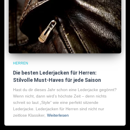
HERREN
Die besten Lederjacken für Herren:
Stilvolle Must-Haves für jede Saison
Hast du dir dieses Jahr schon eine Lederjacke gegönnt?
Wenn nicht, dann wird’s höchste Zeit – denn nichts
schreit so laut „Style“ wie eine perfekt sitzende
Lederjacke. Lederjacken für Herren sind nicht nur
zeitlose Klassiker,
Weiterlesen