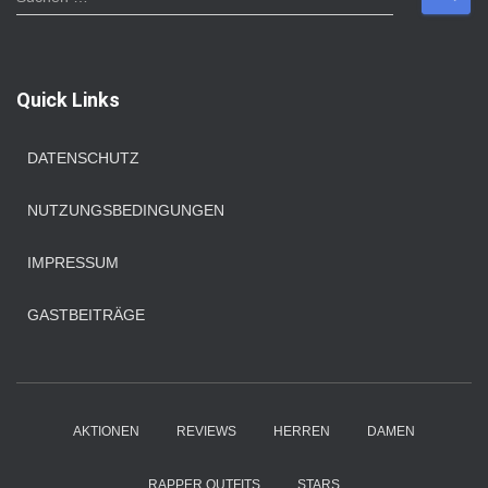
u
c
h
e
Quick Links
n
n
a
DATENSCHUTZ
c
h
NUTZUNGSBEDINGUNGEN
:
IMPRESSUM
GASTBEITRÄGE
AKTIONEN
REVIEWS
HERREN
DAMEN
RAPPER OUTFITS
STARS