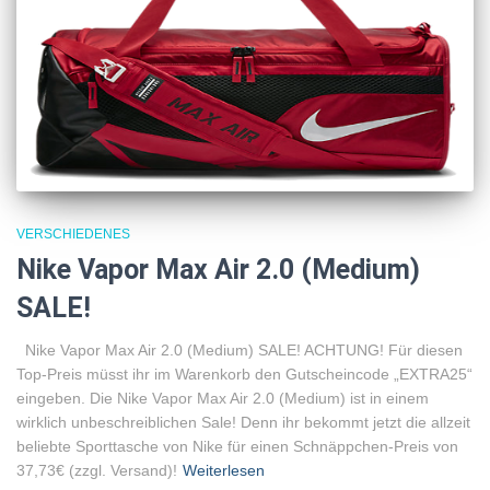
VERSCHIEDENES
Nike Vapor Max Air 2.0 (Medium)
SALE!
Nike Vapor Max Air 2.0 (Medium) SALE! ACHTUNG! Für diesen
Top-Preis müsst ihr im Warenkorb den Gutscheincode „EXTRA25“
eingeben. Die Nike Vapor Max Air 2.0 (Medium) ist in einem
wirklich unbeschreiblichen Sale! Denn ihr bekommt jetzt die allzeit
beliebte Sporttasche von Nike für einen Schnäppchen-Preis von
37,73€ (zzgl. Versand)!
Weiterlesen