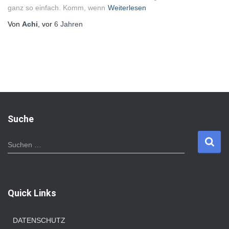
ganz so einfach. Komm, wenn
Weiterlesen
Von
Achi
, vor
6 Jahren
Suche
S
Suchen …
u
c
h
e
Quick Links
n
n
a
DATENSCHUTZ