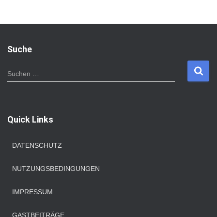
Suche
S
Suchen …
u
c
h
e
Quick Links
n
n
a
DATENSCHUTZ
c
h
NUTZUNGSBEDINGUNGEN
:
IMPRESSUM
GASTBEITRÄGE