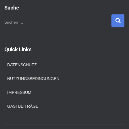
Suche
S
Suchen …
u
c
h
e
Quick Links
n
n
a
DATENSCHUTZ
c
h
NUTZUNGSBEDINGUNGEN
:
IMPRESSUM
GASTBEITRÄGE