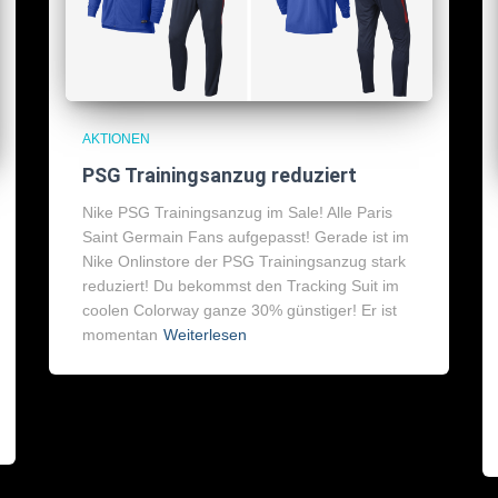
AKTIONEN
PSG Trainingsanzug reduziert
Nike PSG Trainingsanzug im Sale! Alle Paris
Saint Germain Fans aufgepasst! Gerade ist im
Nike Onlinstore der PSG Trainingsanzug stark
reduziert! Du bekommst den Tracking Suit im
coolen Colorway ganze 30% günstiger! Er ist
momentan
Weiterlesen