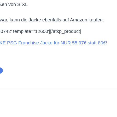
ößen von S-XL
 war, kann die Jacke ebenfalls auf Amazon kaufen:
20742′ template=’12600′][/atkp_product]
KE PSG Franchise Jacke für NUR 55,97€ statt 80€!