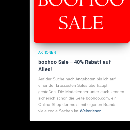
AKTIONEN
boohoo Sale – 40% Rabatt auf
Alles!
Auf der Suche nach Angeboten bin ich auf
einer der krassesten Sales überhaupt
gestoßen. Die Modekenner unter euch kennen
sicherlich schon die Seite boohoo.com, ein
Online-Shop der meist mit eigenen Brands
viele coole Sachen im
Weiterlesen