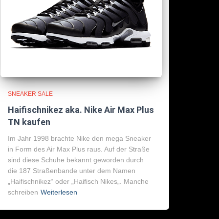
SNEAKER SALE
Haifischnikez aka. Nike Air Max Plus
TN kaufen
Im Jahr 1998 brachte Nike den mega Sneaker
in Form des Air Max Plus raus. Auf der Straße
sind diese Schuhe bekannt geworden durch
die 187 Straßenbande unter dem Namen
„Haifischnikez“ oder „Haifisch Nikes„. Manche
schreiben
Weiterlesen