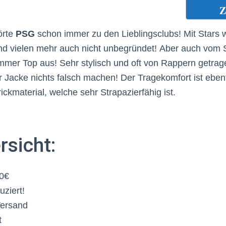
Z
örte
PSG
schon immer zu den Lieblingsclubs! Mit Stars 
d vielen mehr auch nicht unbegründet!
Aber auch vom S
mmer Top aus! Sehr stylisch und oft von Rappern getra
er Jacke nichts falsch machen! Der Tragekomfort ist eben
ckmaterial, welche sehr Strapazierfähig ist.
rsicht:
80€
ziert!
Versand
t