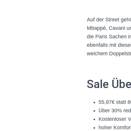
Auf der Street geh
Mbappé, Cavani un
die Paris Sachen i
ebenfalls mit dies
weichem Doppelstri
Sale Übe
55,97€ statt 
Über 30% redu
Kostenloser 
hoher Komfor