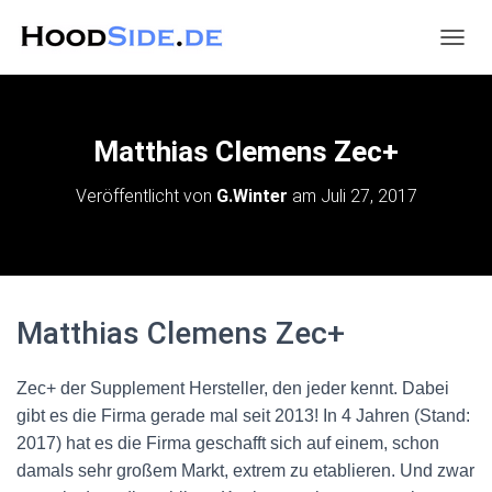
N
A
V
I
G
Matthias Clemens Zec+
A
T
Veröffentlicht von
G.Winter
am
Juli 27, 2017
I
O
N
U
M
S
Matthias Clemens Zec+
C
H
A
Zec+ der Supplement Hersteller, den jeder kennt. Dabei
L
T
gibt es die Firma gerade mal seit 2013! In 4 Jahren (Stand:
E
2017) hat es die Firma geschafft sich auf einem, schon
N
damals sehr großem Markt, extrem zu etablieren. Und zwar