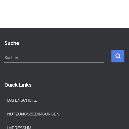
Suche
S
Suchen …
u
c
h
e
Quick Links
n
n
a
DATENSCHUTZ
c
h
NUTZUNGSBEDINGUNGEN
:
IMPRESSUM